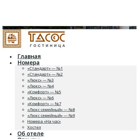
Главная
Номера
«Стандарт» — №1
«Стандарт» — №2
«Люкс» — №3
«Люкс» — №4
«Комфорт» — №5
«Люкс» — №6
«Комфорт» — №7
«Люкс семейный» — №8
«Люкс семейный» — №9
Номера «На час»
Хостел
Об отеле