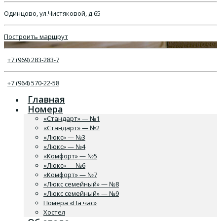
Одинцово, ул.Чистяковой, д.65
Построить маршрут
+7 (969) 283-283-7
+7 (964) 570-22-58
Главная
Номера
«Стандарт» — №1
«Стандарт» — №2
«Люкс» — №3
«Люкс» — №4
«Комфорт» — №5
«Люкс» — №6
«Комфорт» — №7
«Люкс семейный» — №8
«Люкс семейный» — №9
Номера «На час»
Хостел