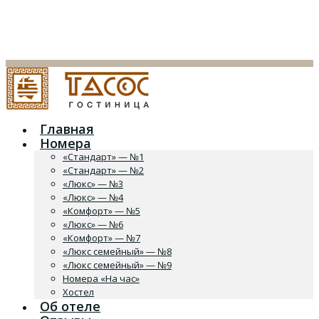
Главная
Номера
«Стандарт» — №1
«Стандарт» — №2
«Люкс» — №3
«Люкс» — №4
«Комфорт» — №5
«Люкс» — №6
«Комфорт» — №7
«Люкс семейный» — №8
«Люкс семейный» — №9
Номера «На час»
Хостел
Об отеле