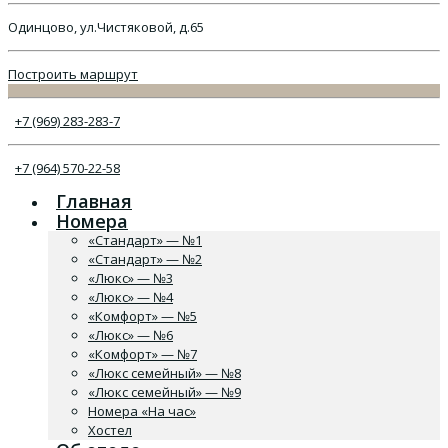
Одинцово, ул.Чистяковой, д.65
Построить маршрут
+7 (969) 283-283-7
+7 (964) 570-22-58
Главная
Номера
«Стандарт» — №1
«Стандарт» — №2
«Люкс» — №3
«Люкс» — №4
«Комфорт» — №5
«Люкс» — №6
«Комфорт» — №7
«Люкс семейный» — №8
«Люкс семейный» — №9
Номера «На час»
Хостел