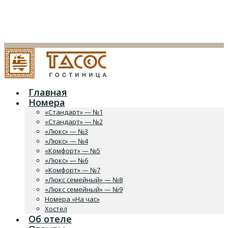
Главная
Номера
«Стандарт» — №1
«Стандарт» — №2
«Люкс» — №3
«Люкс» — №4
«Комфорт» — №5
«Люкс» — №6
«Комфорт» — №7
«Люкс семейный» — №8
«Люкс семейный» — №9
Номера «На час»
Хостел
Об отеле