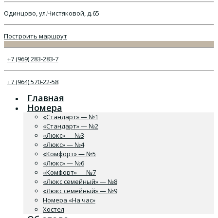
Одинцово, ул.Чистяковой, д.65
Построить маршрут
+7 (969) 283-283-7
+7 (964) 570-22-58
Главная
Номера
«Стандарт» — №1
«Стандарт» — №2
«Люкс» — №3
«Люкс» — №4
«Комфорт» — №5
«Люкс» — №6
«Комфорт» — №7
«Люкс семейный» — №8
«Люкс семейный» — №9
Номера «На час»
Хостел