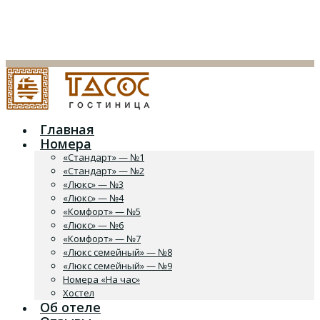
Главная
Номера
«Стандарт» — №1
«Стандарт» — №2
«Люкс» — №3
«Люкс» — №4
«Комфорт» — №5
«Люкс» — №6
«Комфорт» — №7
«Люкс семейный» — №8
«Люкс семейный» — №9
Номера «На час»
Хостел
Об отеле