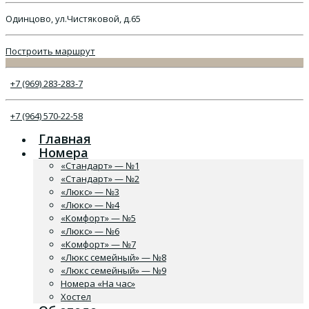
Одинцово, ул.Чистяковой, д.65
Построить маршрут
+7 (969) 283-283-7
+7 (964) 570-22-58
Главная
Номера
«Стандарт» — №1
«Стандарт» — №2
«Люкс» — №3
«Люкс» — №4
«Комфорт» — №5
«Люкс» — №6
«Комфорт» — №7
«Люкс семейный» — №8
«Люкс семейный» — №9
Номера «На час»
Хостел