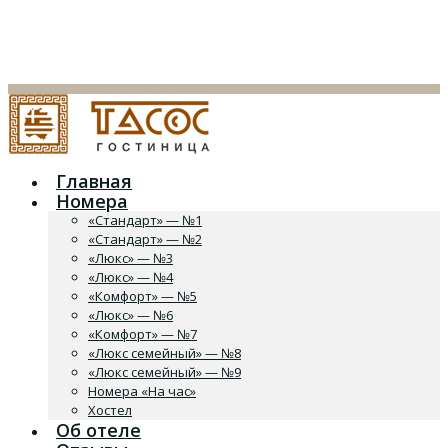
Главная
Номера
«Стандарт» — №1
«Стандарт» — №2
«Люкс» — №3
«Люкс» — №4
«Комфорт» — №5
«Люкс» — №6
«Комфорт» — №7
«Люкс семейный» — №8
«Люкс семейный» — №9
Номера «На час»
Хостел
Об отеле