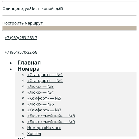
Одинцово, ул.Чистяковой, д.65
Построить маршрут
+7 (969) 283-283-7
+7 (964) 570-22-58
Главная
Номера
«Стандарт» — №1
«Стандарт» — №2
«Люкс» — №3
«Люкс» — №4
«Комфорт» — №5
«Люкс» — №6
«Комфорт» — №7
«Люкс семейный» — №8
«Люкс семейный» — №9
Номера «На час»
Хостел