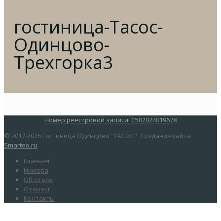
гостиница-Тасос-
Одинцово-
Трехгорка3
Номер реестровой записи: С502024019678
© 2017-2026 Гостиница Одинцово "ТАСОС". Создание сайта
Smartoo.ru
.
Главная
Номера
Об отеле
Отзывы
Контакты