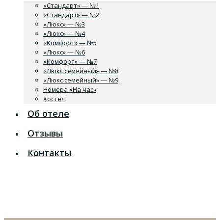
«Стандарт» — №1
«Стандарт» — №2
«Люкс» — №3
«Люкс» — №4
«Комфорт» — №5
«Люкс» — №6
«Комфорт» — №7
«Люкс семейный» — №8
«Люкс семейный» — №9
Номера «На час»
Хостел
Об отеле
Отзывы
Контакты