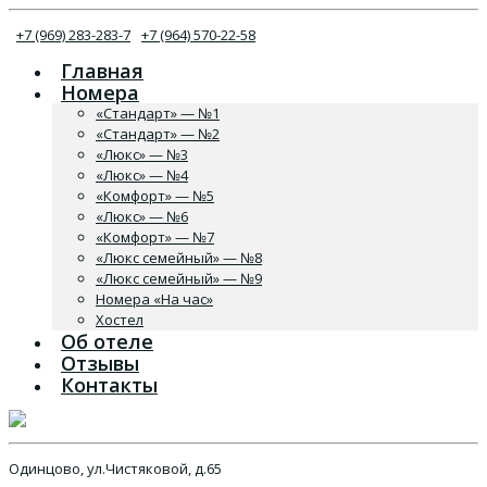
+7 (969) 283-283-7
+7 (964) 570-22-58
Главная
Номера
«Стандарт» — №1
«Стандарт» — №2
«Люкс» — №3
«Люкс» — №4
«Комфорт» — №5
«Люкс» — №6
«Комфорт» — №7
«Люкс семейный» — №8
«Люкс семейный» — №9
Номера «На час»
Хостел
Об отеле
Отзывы
Контакты
Одинцово, ул.Чистяковой, д.65